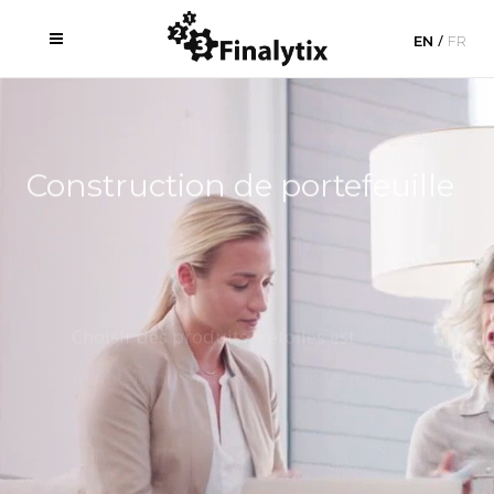
EN
FR
Construction de portefeuille
C
h
o
i
s
i
r
d
e
s
p
r
o
d
u
i
t
s
5
é
t
o
i
l
e
s
e
s
t
m
a
i
n
t
e
n
a
n
t
r
e
l
a
t
i
v
e
m
e
n
t
f
a
c
i
l
e
,
m
ê
m
e
p
o
u
r
l
e
s
i
n
v
e
s
t
i
s
s
e
u
r
s
.
R
o
b
o
t
s
-
c
o
n
s
e
i
l
l
e
r
s
s
o
n
t
m
a
i
n
t
e
n
a
n
t
d
i
s
p
o
n
i
b
l
e
s
p
o
u
r
l
e
s
i
n
v
e
s
t
i
s
s
e
u
r
s
.
C
o
m
m
e
n
t
p
o
u
v
e
z
-
v
o
u
s
r
i
v
a
l
i
s
e
r
?